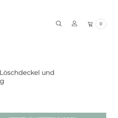
0
Löschdeckel und
ng