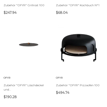
Zubehör "OFYR" Grillrost 100
Zubehör "OFYR" Kochbuch N°1
$247.94
$68.04
OFYR
OFYR
Zubehör "OFYR" Löschdeckel
Zubehör "OFYR" Pizzaofen 100
und...
$494.74
$190.28