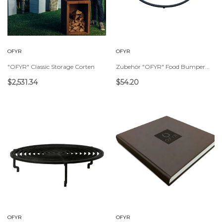
OFYR
OFYR
"OFYR" Classic Storage Corten
Zubehör "OFYR" Food Bumper...
$2,531.34
$54.20
OFYR
OFYR