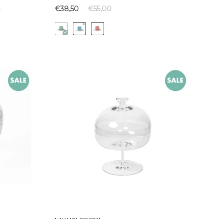
-
€38,50
€55,00