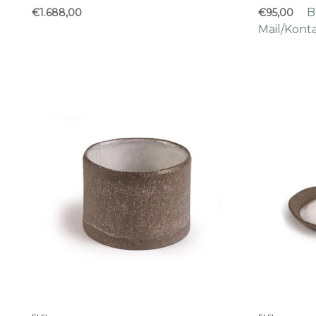
B
€1.688,00
€95,00
Mail/Kont