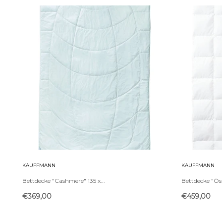
KAUFFMANN
KAUFFMANN
Bettdecke "Cashmere" 135 x...
Bettdecke "Öst
€369,00
€459,00