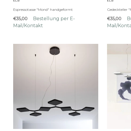
ELSI
ELSI
Espressotasse "Mond" handgeformt
Gedeckteller 
Bestellung per E-
B
€35,00
€35,00
Mail/Kontakt
Mail/Kont