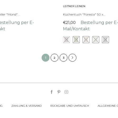
LEITNER LEINEN
eller "Mond"...
Küchentuch "Foresta" 50 x...
estellung per E-
Bestellung per E
€21,00
akt
Mail/Kontakt
1
2
3
NG
ZAHLUNG & VERSAND
RÜCKGABE UND UMTAUSCH
ALLGEMEINE 