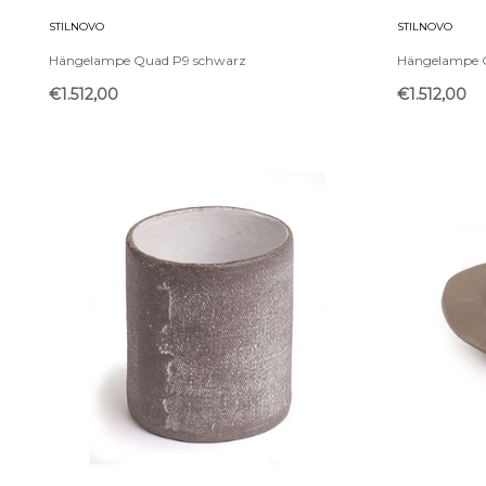
STILNOVO
STILNOVO
Hängelampe Quad P9 schwarz
Hängelampe 
€1.512,00
€1.512,00