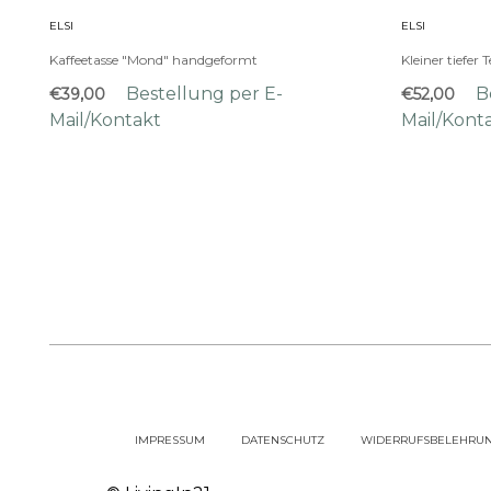
ELSI
ELSI
Kaffeetasse "Mond" handgeformt
Kleiner tiefer T
Bestellung per E-
B
€39,00
€52,00
Mail/Kontakt
Mail/Kont
IMPRESSUM
DATENSCHUTZ
WIDERRUFSBELEHRU