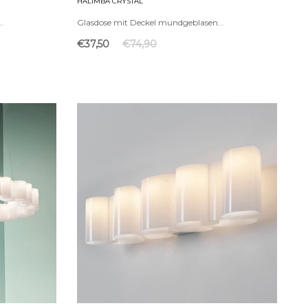
HALIMBA CRYSTAL
.
Glasdose mit Deckel mundgeblasen...
€37,50
€74,90