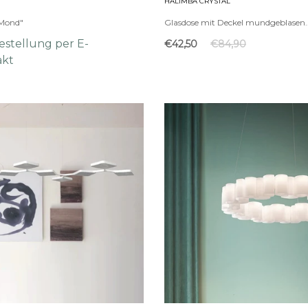
HALIMBA CRYSTAL
"Mond"
Glasdose mit Deckel mundgeblasen..
estellung per E-
€42,50
€84,90
akt