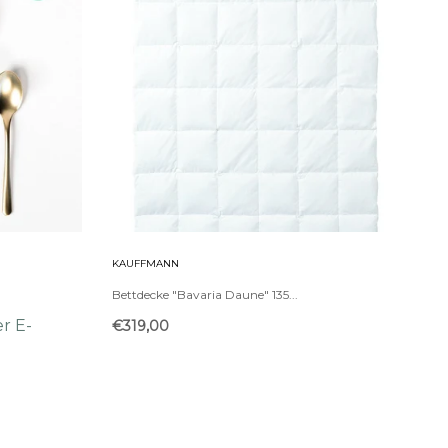
KAUFFMANN
g
Bettdecke "Bavaria Daune" 135...
r E-
€319,00