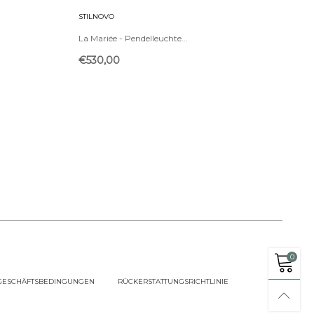
STILNOVO
La Mariée - Pendelleuchte...
-
€530,00
0
GESCHÄFTSBEDINGUNGEN
RÜCKERSTATTUNGSRICHTLINIE