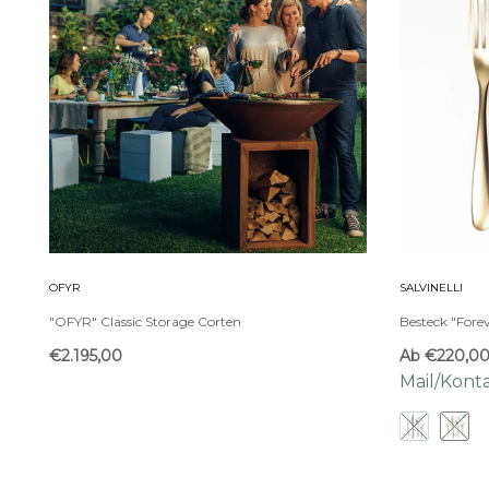
OFYR
SALVINELLI
"OFYR" Classic Storage Corten
Besteck "Forev
€2.195,00
Ab
€220,0
Mail/Kont