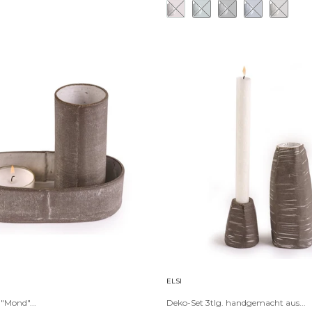
ELSI
 "Mond"...
Deko-Set 3tlg. handgemacht aus...