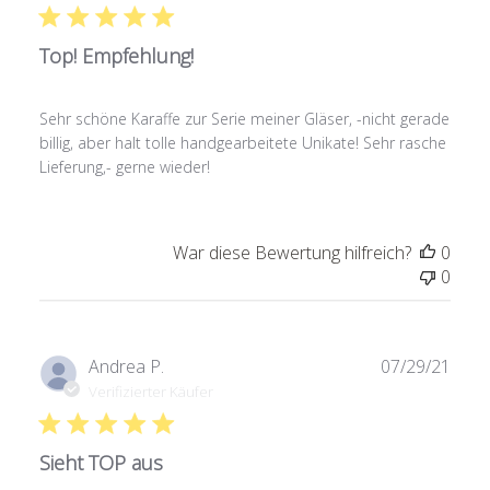
Top! Empfehlung!
Sehr schöne Karaffe zur Serie meiner Gläser, -nicht gerade
billig, aber halt tolle handgearbeitete Unikate! Sehr rasche
Lieferung,- gerne wieder!
War diese Bewertung hilfreich?
0
0
Verö
Andrea P.
07/29/21
Verifizierter Käufer
Sieht TOP aus