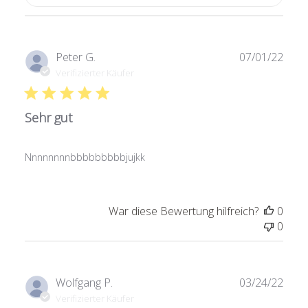
Verö
Peter G.
07/01/22
Verifizierter Käufer
Sehr gut
Nnnnnnnnbbbbbbbbbjujkk
War diese Bewertung hilfreich?
0
0
Verö
Wolfgang P.
03/24/22
Verifizierter Käufer