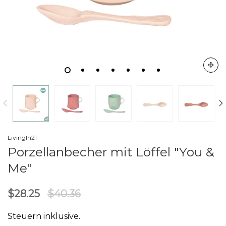
LivingIn21
Porzellanbecher mit Löffel "You &
Me"
$28.25
$40.36
Steuern inklusive.