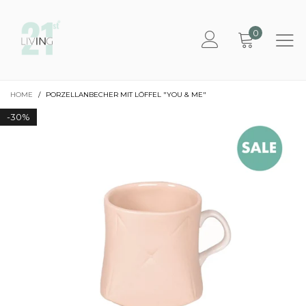
0
HOME
/
PORZELLANBECHER MIT LÖFFEL "YOU & ME"
-
30%