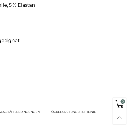
e, 5 % Elastan
g
geeignet
0
GESCHÄFTSBEDINGUNGEN
RÜCKERSTATTUNGSRICHTLINIE