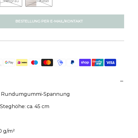
Hellgrau
Kiesel
BESTELLUNG PER E-MAIL/KONTAKT
 mit Rundumgummi-Spannung
Steghöhe: ca. 45 cm
90 g/m²