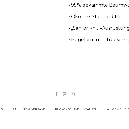
• 95 % gekämmte Baumwoll
• Öko-Tex Standard 100
• „Sanfor Knit“-Ausrüstun
• Bügelarm und trockner
NG
ZAHLUNG & VERSAND
RÜCKGABE UND UMTAUSCH
ALLGEMEINE 