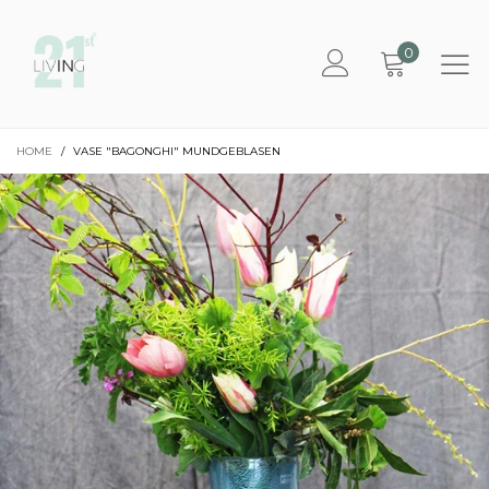
0
HOME
/
VASE "BAGONGHI" MUNDGEBLASEN