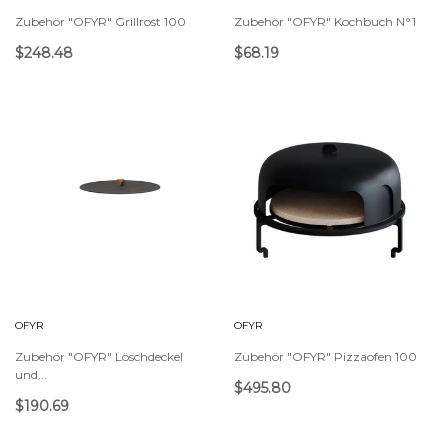
Zubehör "OFYR" Grillrost 100
Zubehör "OFYR" Kochbuch N°1
$248.48
$68.19
OFYR
OFYR
Zubehör "OFYR" Löschdeckel
Zubehör "OFYR" Pizzaofen 100
und...
$495.80
$190.69