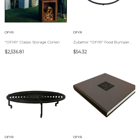
OFYR
OFYR
"OFYR" Classic Storage Corten
Zubehör "OFYR" Food Bumper...
$2,536.81
$54.32
OFYR
OFYR