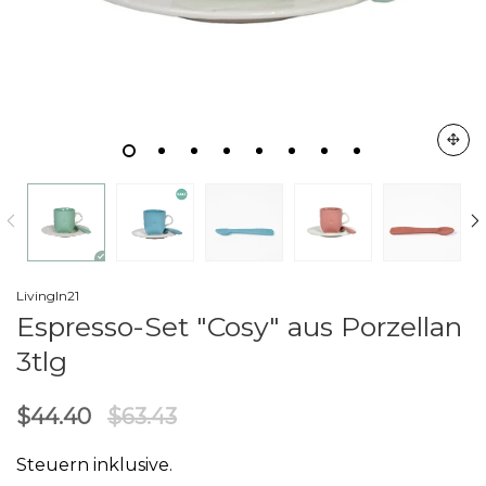
LivingIn21
Espresso-Set "Cosy" aus Porzellan
3tlg
$44.40
$63.43
Steuern inklusive.