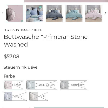
H.G. HAHN HAUSTEXTILIEN
Bettwäsche "Primera" Stone
Washed
$57.08
Steuern inklusive.
Farbe
Rosé
Grau-Gruen
Anthrazit
Denim
Kitt