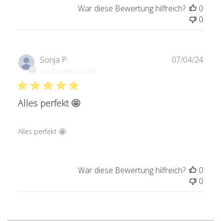
War diese Bewertung hilfreich?
0
0
Verö
Sonja P.
07/04/24
Verifizierter Käufer
Alles perfekt 🤩
Alles perfekt 🤩
War diese Bewertung hilfreich?
0
0