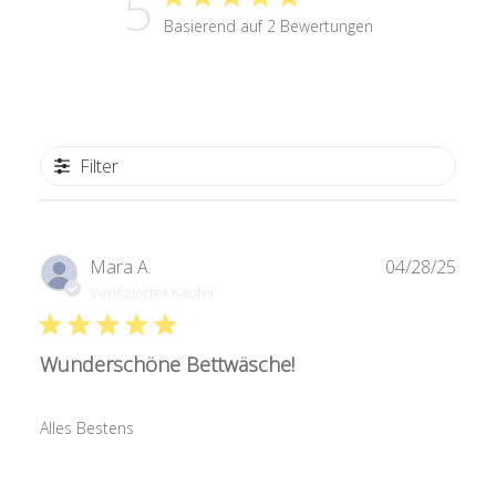
5
Basierend auf 2 Bewertungen
Filter
Verö
Mara A.
04/28/25
Verifizierter Käufer
Wunderschöne Bettwäsche!
Alles Bestens