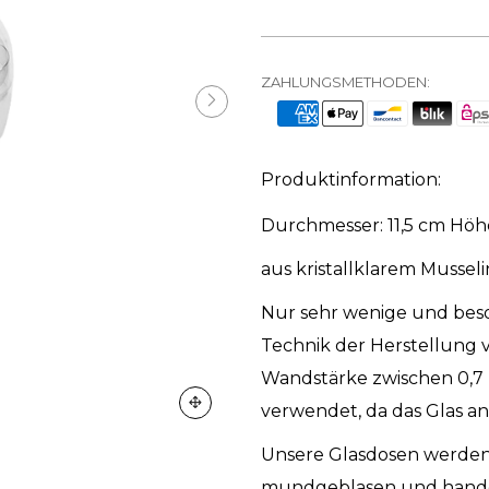
ZAHLUNGSMETHODEN:
Produktinformation:
Durchmesser: 11,5 cm Höhe
aus kristallklarem Musseli
Nur sehr wenige und beso
Technik der Herstellung 
Wandstärke zwischen 0,7 
verwendet, da das Glas an
Unsere Glasdosen werden
mundgeblasen und handg