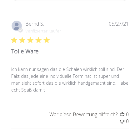
Verö
Bernd S.
05/27/21
Verifizierter Käufer
Tolle Ware
Ich kann nur sagen das die Schalen wirklich toll sind. Der
Fakt das jede eine individuelle Form hat ist super und
man sieht sofort das die wirklich handgemacht sind. Habe
echt Spaß damit
War diese Bewertung hilfreich?
0
0