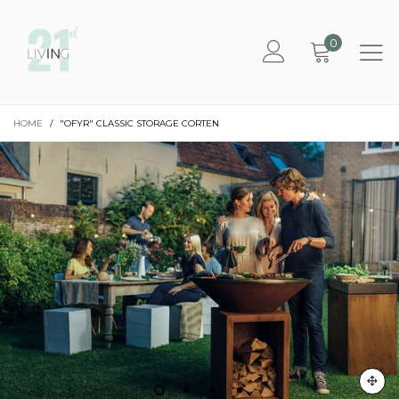
0
HOME
/
"OFYR" CLASSIC STORAGE CORTEN