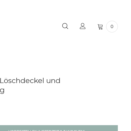
0
Löschdeckel und
ng